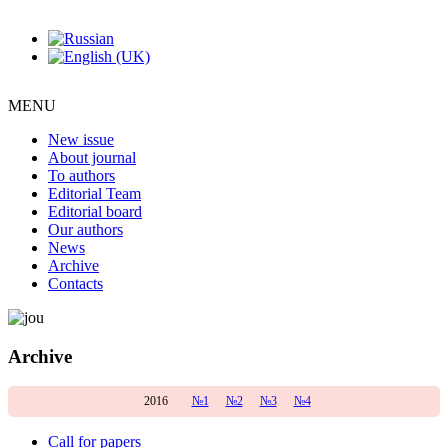
MENU
New issue
About journal
To authors
Editorial Team
Editorial board
Our authors
News
Archive
Contacts
Archive
2016
№1
№2
№3
№4
Call for papers