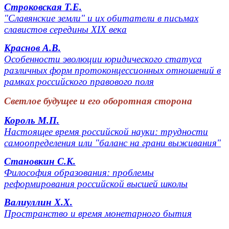
Строковская Т.Е.
"Славянские земли" и их обитатели в письмах
славистов середины XIX века
Краснов А.В.
Особенности эволюции юридического статуса
различных форм протоконцессионных отношений в
рамках российского правового поля
Светлое будущее и его оборотная сторона
Король М.П.
Настоящее время российской науки: трудности
самоопределения или "баланс на грани выживания"
Становкин С.К.
Философия образования: проблемы
реформирования российской высшей школы
Валиуллин Х.Х.
Пространство и время монетарного бытия