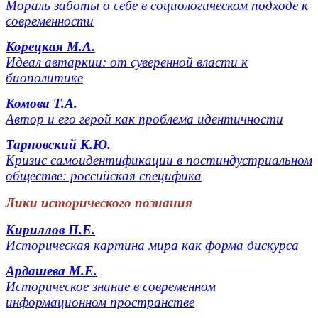
Мораль заботы о себе в социологическом подходе к
современности
Корецкая М.А.
Идеал автаркии: от суверенной власти к
биополитике
Комова Т.А.
Автор и его герой как проблема идентичности
Тарновский К.Ю.
Кризис самоидентификации в постиндустриальном
обществе: российская специфика
Лики исторического познания
Кириллов П.Е.
Историческая картина мира как форма дискурса
Ардашева М.Е.
Историческое знание в современном
информационном пространстве