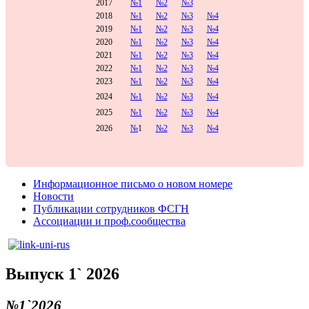
2017
№1
№2
№3
2018
№1
№2
№3
№4
2019
№1
№2
№3
№4
2020
№1
№2
№3
№4
2021
№1
№2
№3
№4
2022
№1
№2
№3
№4
2023
№1
№2
№3
№4
2024
№1
№2
№3
№4
2025
№1
№2
№3
№4
2026
№
1
№2
№3
№4
Информационное письмо о новом номере
Новости
Публикации сотрудников ФСГН
Ассоциации и проф.сообщества
Выпуск 1` 2026
№1`2026