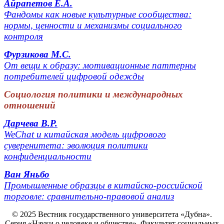
Айрапетов Е.А.
Фандомы как новые культурные сообщества:
нормы, ценности и механизмы социального
контроля
Фурзикова М.С.
От вещи к образу: мотивационные паттерны
потребителей цифровой одежды
Социология политики и международных
отношений
Дарчева В.Р.
WeChat и китайская модель цифрового
суверенитета: эволюция политики
конфиденциальности
Ван Яньбо
Промышленные образцы в китайско-российской
торговле: сравнительно-правовой анализ
© 2025 Вестник государственного университета «Дубна».
Серия
«Науки о человеке и обществе
». Факультет социальных