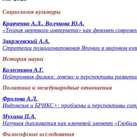
Социология культуры
Кравченко А.Л., Волчкова Ю.А.
«Теория мертвого интернета» как феномен совреме
Закржевский А.А.
Стратегии позиционирования Японии в мировом кул
История науки
Колесников А.Г.
Нейтронная физика: генезис и перспективы развити
Политика и международные отношения
Фролова А.Д.
Индонезия и БРИКС+: проблемы и перспективы сот
Мухина П.А.
Научная дипломатия как ключевой элемент «Глобал
Философские исследования