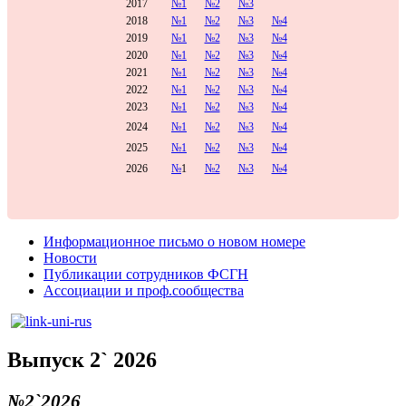
2017
№1
№2
№3
2018
№1
№2
№3
№4
2019
№1
№2
№3
№4
2020
№1
№2
№3
№4
2021
№1
№2
№3
№4
2022
№1
№2
№3
№4
2023
№1
№2
№3
№4
2024
№1
№2
№3
№4
2025
№1
№2
№3
№4
2026
№
1
№2
№3
№4
Информационное письмо о новом номере
Новости
Публикации сотрудников ФСГН
Ассоциации и проф.сообщества
Выпуск 2` 2026
№2`2026