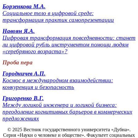
Борзенкова М.А.
Социальное тело в цифровой среде:
трансформация практик самопрезентации
Навоян Я.А.
Цифровая трансформация повседневности: станет
ли цифровой рубль инструментом помощи людям
«серебряного возраста»?
Проба пера
Городничев А.П.
Космос в международном взаимодействии:
конкуренция и безопасность
Григоренко В.Г.
Между логикой инженера и логикой бизнеса:
преодоление когнитивных барьеров в коммерческих
предложениях
© 2025 Вестник государственного университета «Дубна».
Серия
«Науки о человеке и обществе
». Факультет социальных