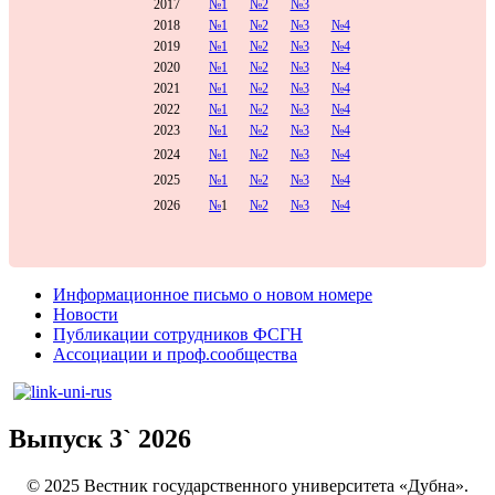
2017
№1
№2
№3
2018
№1
№2
№3
№4
2019
№1
№2
№3
№4
2020
№1
№2
№3
№4
2021
№1
№2
№3
№4
2022
№1
№2
№3
№4
2023
№1
№2
№3
№4
2024
№1
№2
№3
№4
2025
№1
№2
№3
№4
2026
№
1
№2
№3
№4
Информационное письмо о новом номере
Новости
Публикации сотрудников ФСГН
Ассоциации и проф.сообщества
Выпуск 3` 2026
© 2025 Вестник государственного университета «Дубна».