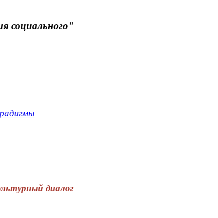
ия социального"
арадигмы
ультурный диалог