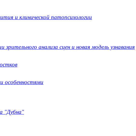
вития и клинической патопсихологии
и зрительного анализа сцен и новая модель узнавания
ростков
ми особенностями
а "Дубна"