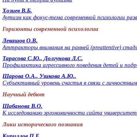
Хозиев В.Б.
Аутизм как фокус-тема современной психологии раз
Горизонты современной психологии
Левашов О.В.
Аттракторы внимания на ранней (preattentive) стади
Тарасова С.Ю., Долгунова Л.С.
Профилактика агрессивного поведения детей и под
Шарова О.А., Узикова А.Ю..
Субъективный уровень счастья в связи с личностны
Научный дебют
Шабанова В.О.
К исследованию эргономичности сайта университет
Лики исторического познания
Кириллов П.Е.