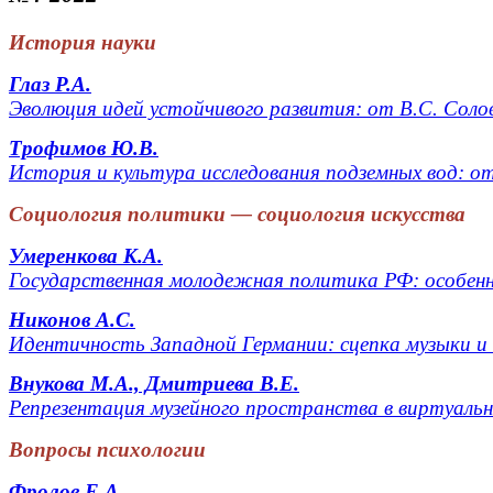
История науки
Глаз Р.А.
Эволюция идей устойчивого развития: от В.С. Солов
Трофимов Ю.В.
История и культура исследования подземных вод: о
Социология политики — социология искусства
Умеренкова К.А.
Государственная молодежная политика РФ: особенн
Никонов А.C.
Идентичность Западной Германии: сцепка музыки и
Внукова М.А., Дмитриева В.Е.
Репрезентация музейного пространства в виртуаль
Вопросы психологии
Фролов Е.А.