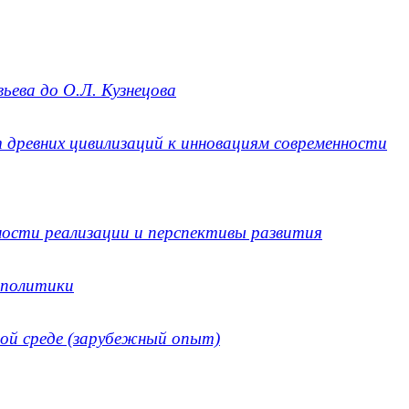
ьева до О.Л. Кузнецова
т древних цивилизаций к инновациям современности
ости реализации и перспективы развития
 политики
ной среде (зарубежный опыт)