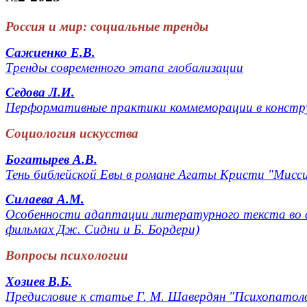
Россия и мир: социальные тренды
Сажиенко Е.В.
Тренды современного этапа глобализации
Седова Л.И.
Перформативные практики коммеморации в констр
Социология искусства
Богатырев А.В.
Тень библейской Евы в романе Агаты Кристи "Мисс
Силаева А.М.
Особенности адаптации литературного текста во ф
фильмах Дж. Сидни и Б. Бордери)
Вопросы психологии
Хозиев В.Б.
Предисловие к статье Г. М. Шавердян "Психопатоло