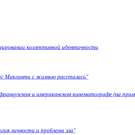
уировании коллективной идентичности
ис Макгинти с жизнью рассталась"
ранцузском и американском кинематографе (на прим
гия личности и проблема зла"