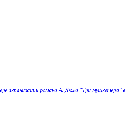
ере экранизации романа А. Дюма "Три мушкетера" в