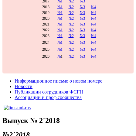
2017
№1
№2
№3
2018
№1
№2
№3
№4
2019
№1
№2
№3
№4
2020
№1
№2
№3
№4
2021
№1
№2
№3
№4
2022
№1
№2
№3
№4
2023
№1
№2
№3
№4
2024
№1
№2
№3
№4
2025
№1
№2
№3
№4
2026
№
1
№2
№3
№4
Информационное письмо о новом номере
Новости
Публикации сотрудников ФСГН
Ассоциации и проф.сообщества
Выпуск № 2`2018
№2`2018