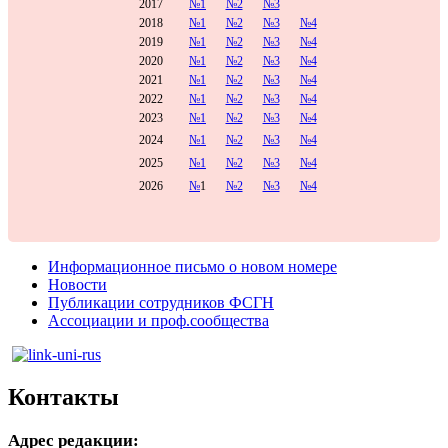
2017
№1
№2
№3
2018
№1
№2
№3
№4
2019
№1
№2
№3
№4
2020
№1
№2
№3
№4
2021
№1
№2
№3
№4
2022
№1
№2
№3
№4
2023
№1
№2
№3
№4
2024
№1
№2
№3
№4
2025
№1
№2
№3
№4
2026
№
1
№2
№3
№4
Информационное письмо о новом номере
Новости
Публикации сотрудников ФСГН
Ассоциации и проф.сообщества
Контакты
Адрес редакции: