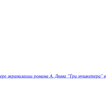
ере экранизации романа А. Дюма "Три мушкетера" в