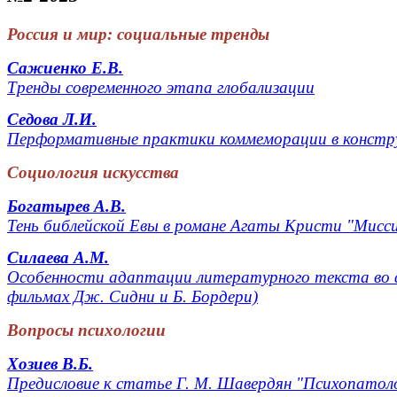
Россия и мир: социальные тренды
Сажиенко Е.В.
Тренды современного этапа глобализации
Седова Л.И.
Перформативные практики коммеморации в констр
Социология искусства
Богатырев А.В.
Тень библейской Евы в романе Агаты Кристи "Мисс
Силаева А.М.
Особенности адаптации литературного текста во ф
фильмах Дж. Сидни и Б. Бордери)
Вопросы психологии
Хозиев В.Б.
Предисловие к статье Г. М. Шавердян "Психопатоло