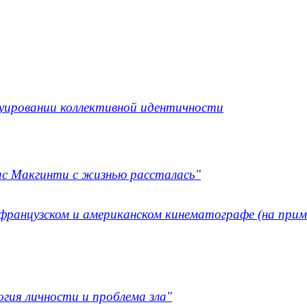
уировании коллективной идентичности
ис Макгинти с жизнью рассталась"
ранцузском и американском кинематографе (на прим
гия личности и проблема зла"